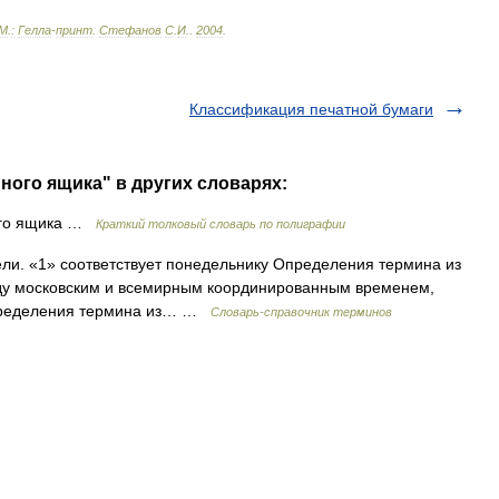
М
.
:
Гелла
-
принт
.
Стефанов
С
.
И
.
.
2004
.
Классификация печатной бумаги
ного ящика" в других словарях:
ого ящика …
Краткий толковый словарь по полиграфии
ли. «1» соответствует понедельнику Определения термина из
ду московским и всемирным координированным временем,
пределения термина из… …
Словарь-справочник терминов