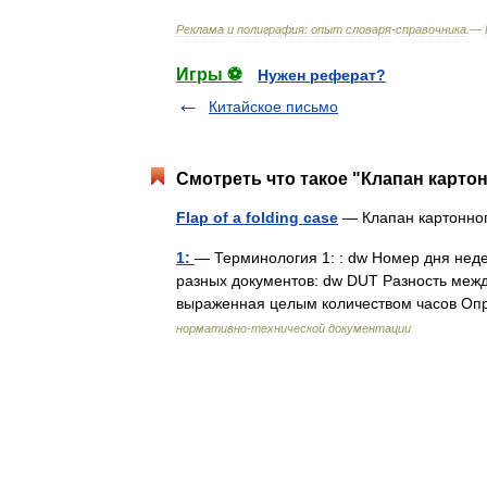
Реклама
и
полиграфия:
опыт
словаря
-
справочника
.—
Игры ⚽
Нужен реферат?
Китайское письмо
Смотреть что такое "Клапан картон
Flap of a folding case
— Клапан картонн
1:
— Терминология 1: : dw Номер дня неде
разных документов: dw DUT Разность меж
выраженная целым количеством часов О
нормативно-технической документации