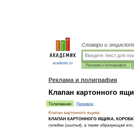
Словари и энциклоп
academic.ru
Реклама и полиграфия
Реклама и полиграфия
Клапан картонного ящи
Толкование
Перевод
Клапан
картонного
ящика
КЛАПАН
КАРТОННОГО
ЯЩИКА
,
КОРОБК
склейки
(
шитья
),
а
также
образующая
его