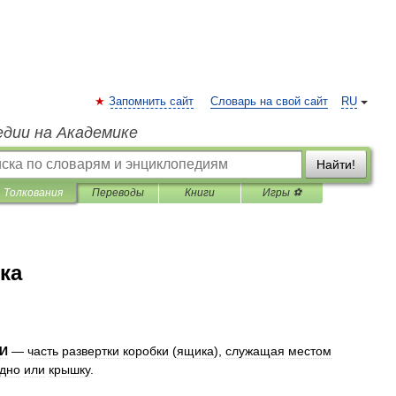
Запомнить сайт
Словарь на свой сайт
RU
едии на Академике
Найти!
Толкования
Переводы
Книги
Игры ⚽
ка
И
—
часть
развертки
коробки
(
ящика
),
служащая
местом
дно
или
крышку
.